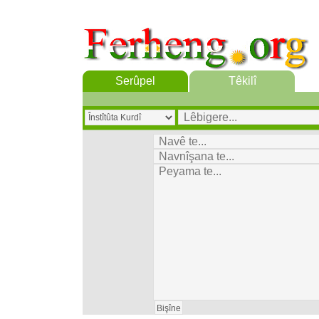
Serûpel
Têkilî